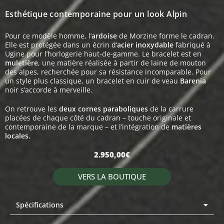
Esthétique contemporaine pour un look Alpin
Pour ce modèle homme, l’
ardoise
de Morzine forme le cadran.
Elle est protégée dans un écrin d’
acier inoxydable
fabriqué à
Ugine pour l’horlogerie haut-de-gamme. Le bracelet est en
muletière
, une matière réalisée à partir de laine de mouton
des alpes, recherchée pour sa résistance incomparable. Pour
un style plus classique, un bracelet en cuir de veau
Barenia
noir s’accorde à merveille.
On retrouve les
deux cornes paraboliques
de la carrure
placées de chaque côté du cadran – touche originale et
contemporaine de la marque – et l’intégration de
matières
locales.
2.950,00
€
VERS LA BOUTIQUE
Spécifications