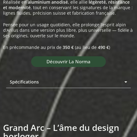
Réalisée en
aluminium anodisé
, elle allie
légèreté, résistance
et modernité
, tout en conservant les signatures de la marque :
lignes fluides, précision suisse et fabrication française.
Pensée pour un usage quotidien, elle prolonge l’esprit alpin
d’Arilus dans une version plus libre, plus universelle — fidèle à
ses origines, ouverte sur le monde.
En précommande au prix de
350 €
(au lieu de
490 €
)
Découvrir La Norma
Spécifications
Grand Arc – L’âme du design
horloger