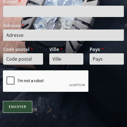
E-mail
*
Adresse
*
Code postal
*
Ville
*
Pays
*
ENVOYER