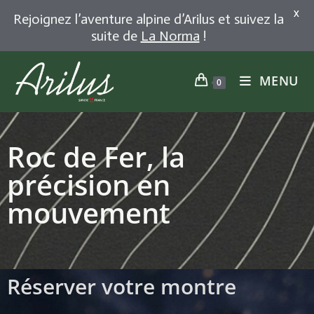
X
Rejoignez l’aventure alpine d’Arilus et suivez la
suite de
La Norma
!
MENU
0
Roc de Fer, la
précision en
mouvement
Réserver votre montre